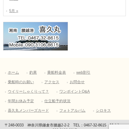
5月 »
ホーム
釣果
乗船料金表
web割引
乗船時のお願い
アクセス
お問合せ
ウイリーしゃくりって？
ワンポイントQ&A
年間お休み予定
仕立船予約状況
喜久丸メンバーズカード
フォトアルバム
シロキス
〒248-0033 神奈川県鎌倉市腰越2-2-2 TEL：0467-32-8615 Mobile：