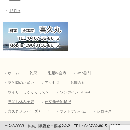
12月 »
ホーム
釣果
乗船料金表
web割引
乗船時のお願い
アクセス
お問合せ
ウイリーしゃくりって？
ワンポイントQ&A
年間お休み予定
仕立船予約状況
喜久丸メンバーズカード
フォトアルバム
シロキス
〒248-0033 神奈川県鎌倉市腰越2-2-2 TEL：0467-32-8615 Mobile：