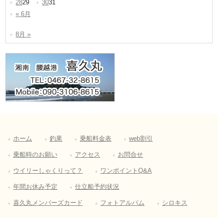
28
29
30
31
« 6月
8月 »
ホーム
釣果
乗船料金表
web割引
乗船時のお願い
アクセス
お問合せ
ウイリーしゃくりって？
ワンポイントQ&A
年間お休み予定
仕立船予約状況
喜久丸メンバーズカード
フォトアルバム
シロキス