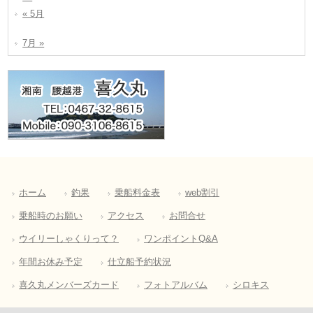
« 5月
7月 »
ホーム
釣果
乗船料金表
web割引
乗船時のお願い
アクセス
お問合せ
ウイリーしゃくりって？
ワンポイントQ&A
年間お休み予定
仕立船予約状況
喜久丸メンバーズカード
フォトアルバム
シロキス