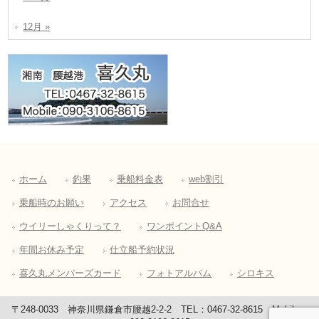
12月 »
ホーム
釣果
乗船料金表
web割引
乗船時のお願い
アクセス
お問合せ
ウイリーしゃくりって？
ワンポイントQ&A
年間お休み予定
仕立船予約状況
喜久丸メンバーズカード
フォトアルバム
シロキス
〒248-0033 神奈川県鎌倉市腰越2-2-2 TEL：0467-32-8615 Mobile：