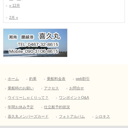
« 12月
2月 »
ホーム
釣果
乗船料金表
web割引
乗船時のお願い
アクセス
お問合せ
ウイリーしゃくりって？
ワンポイントQ&A
年間お休み予定
仕立船予約状況
喜久丸メンバーズカード
フォトアルバム
シロキス