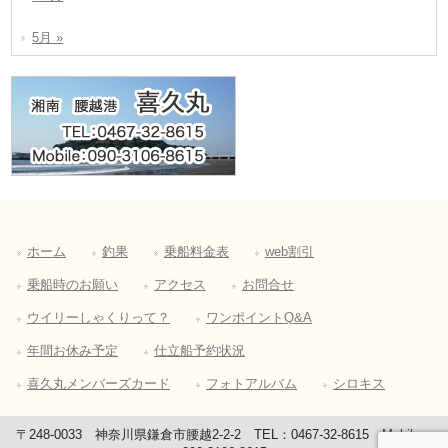
5月 »
ホーム
釣果
乗船料金表
web割引
乗船時のお願い
アクセス
お問合せ
ウイリーしゃくりって？
ワンポイントQ&A
年間お休み予定
仕立船予約状況
喜久丸メンバーズカード
フォトアルバム
シロキス
〒248-0033 神奈川県鎌倉市腰越2-2-2 TEL：0467-32-8615 Mobile：