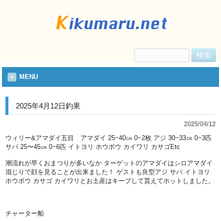
検
索:
MENU
2025年4月12日釣果
2025/04/12
ウィリー&アマダイ五目 アマダイ 25~40㎝ 0~2枚 アジ 30~33㎝ 0~3匹
サバ 25〜45㎝ 0~6匹 イトヨリ ホウボウ カイワリ カサゴEtc
潮流れが早くおまつりが多いなか ターゲットのアマダイはシロアマダイ
混じりで顔を見ることが出来ました！ ゲストも良型アジ サバ イトヨリ
ホウボウ カサゴ カイワリとお土産はキープして貰えてホットしました。
チャーター船