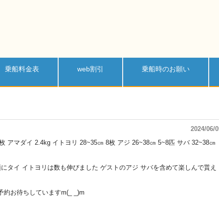
乗船料金表
web割引
乗船時のお願い
2024/06/0
マダイ 2.4kg イトヨリ 28~35㎝ 8枚 アジ 26~38㎝ 5~8匹 サバ 32~38㎝
筆頭にタイ イトヨリは数も伸びました ゲストのアジ サバを含めて楽しんで貰え
約お待ちしていますm(_ _)m