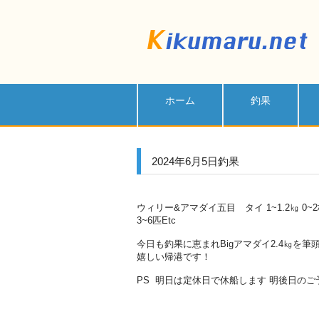
ホーム
釣果
2024年6月5日釣果
ウィリー&アマダイ五目 タイ 1~1.2㎏ 0~2枚 ア
3~6匹Etc
今日も釣果に恵まれBigアマダイ2.4㎏を
嬉しい帰港です！
PS 明日は定休日で休船します 明後日のご予